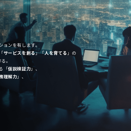
ションを有します。
「
サービスを創る
」「
人を育てる
」の
作る。
る「
仮説検証力
」、
務理解力
」、