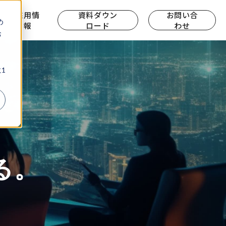
ら
採用情
資料ダウン
お問い合
め
報
ロード
わせ
お
、
1
る。