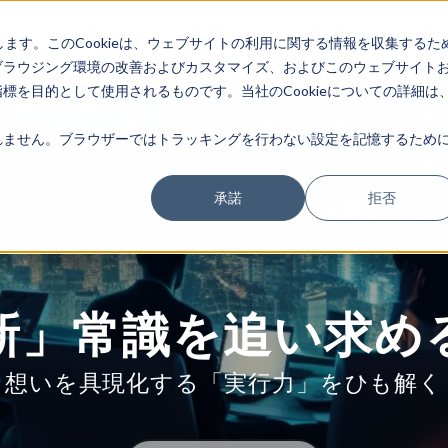
社
サービス
お客様
イベント・セミ
お知
します。このCookieは、ウェブサイトの利用に関する情報を収集するた
内
一覧
の声
ナー
せ
ブラウジング環境の改善およびカスタマイズ、およびこのウェブサイト
を目的として使用されるものです。当社のCookieについての詳細は
ません。ブラウザーではトラッキングを行わない設定を記憶するために
承諾
拒否
新」常識を追い求め
想いを具現化する「実行力」をひも解く