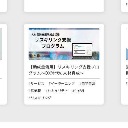
ェ
【助成金活用】リスキリング支援プロ
グラム～DX時代の人材育成～
#サービス
#イーラーニング
#自学自習
#営業職
#セキュリティ
#生成AI
#リスキリング