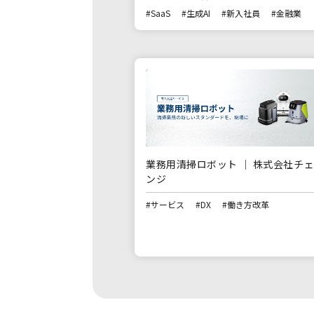
#SaaS
#生成AI
#新入社員
#金融業
業務用清掃ロボット ｜ 株式会社チ
ンジ
#サービス
#DX
#働き方改革