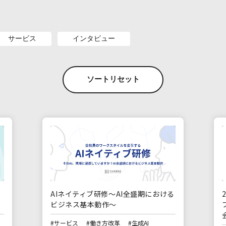
サービス
インタビュー
ソートリセット
AIネイティブ研修～AI全盛期における
ビジネス基本動作～
#サービス
#働き方改革
#生成AI