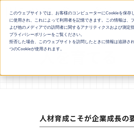
Why
變化のは
会
このウェブサイトでは、お客様のコンピューターにCookieを保存
Change?
なし
案
に使用され、これによって利用者を記憶できます。この情報は、
よび他のメディアでの訪問者に関するアナリティクスおよび測定指標
プライバシーポリシーをご覧ください。
拒否した場合、このウェブサイトを訪問したときに情報は追跡され
人を育てる
つのCookieが使用されます。
人材育成こそが企業成長