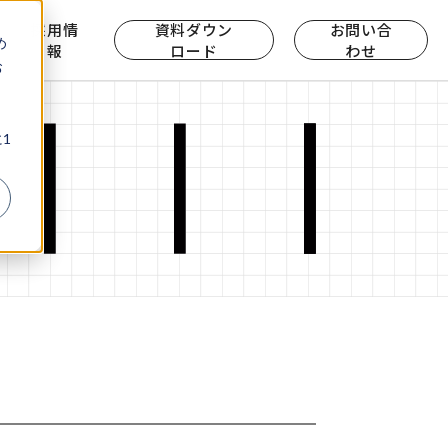
ら
採用情
資料ダウン
お問い合
め
報
ロード
わせ
お
、
1