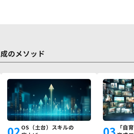
育成のメソッド
02
OS（土台）スキルの
03
「自育