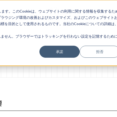
社
サービス
お客様
イベント・セミ
お知
します。このCookieは、ウェブサイトの利用に関する情報を収集するた
内
一覧
の声
ナー
せ
ブラウジング環境の改善およびカスタマイズ、およびこのウェブサイト
を目的として使用されるものです。当社のCookieについての詳細は
ません。ブラウザーではトラッキングを行わない設定を記憶するために
承諾
拒否
の要