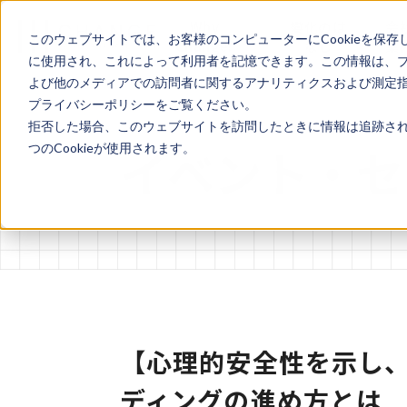
Why
變化のは
会
このウェブサイトでは、お客様のコンピューターにCookieを保存
Change?
なし
案
に使用され、これによって利用者を記憶できます。この情報は、
よび他のメディアでの訪問者に関するアナリティクスおよび測定指標
プライバシーポリシーをご覧ください。
拒否した場合、このウェブサイトを訪問したときに情報は追跡され
イベント・セ
つのCookieが使用されます。
【心理的安全性を示し、
ディングの進め方とは