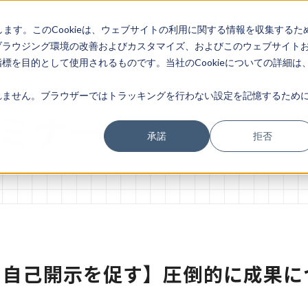
社
サービス
お客様
イベント・セミ
お知
します。このCookieは、ウェブサイトの利用に関する情報を収集するた
内
一覧
の声
ナー
せ
ブラウジング環境の改善およびカスタマイズ、およびこのウェブサイト
を目的として使用されるものです。当社のCookieについての詳細は
ません。ブラウザーではトラッキングを行わない設定を記憶するために
ミナー
承諾
拒否
自己開示を促す】圧倒的に成果に