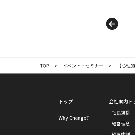
TOP
>
イベント・セミナー
>
【心理的
トップ
会社案内ト
社長挨拶
Why Change?
経営理念
経営体制