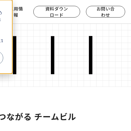
ら
採用情
資料ダウン
お問い合
め
報
ロード
わせ
お
、
1
つながる チームビル