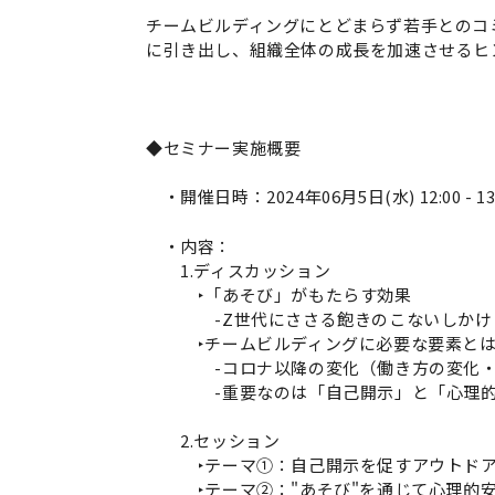
チームビルディングにとどまらず若手とのコ
に引き出し、組織全体の成長を加速させるヒ
◆セミナー実施概要
・開催日時：2024年06月5日(水) 12:00 - 13
・内容：
1.ディスカッション
‣「あそび」がもたらす効果
-Z世代にささる飽きのこないしかけ
‣チームビルディングに必要な要素とは
-コロナ以降の変化（働き方の変化・
-重要なのは「自己開示」と「心理的
2.セッション
‣テーマ①：自己開示を促すアウトドア
‣テーマ②："あそび"を通じて心理的安全