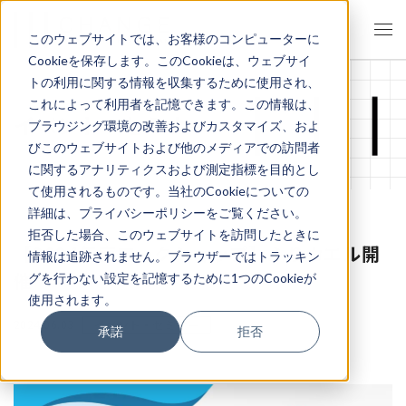
このウェブサイトでは、お客様のコンピューターに
Cookieを保存します。このCookieは、ウェブサイ
トの利用に関する情報を収集するために使用され、
これによって利用者を記憶できます。この情報は、
イベント・セミナー
ブラウジング環境の改善およびカスタマイズ、およ
びこのウェブサイトおよび他のメディアでの訪問者
に関するアナリティクスおよび測定指標を目的とし
て使用されるものです。当社のCookieについての
詳細は、プライバシーポリシーをご覧ください。
拒否した場合、このウェブサイトを訪問したときに
【2024年度ワークショップ】ふりカエル開
情報は追跡されません。ブラウザーではトラッキン
催
グを行わない設定を記憶するために1つのCookieが
使用されます。
2024.06.03
イベント・セミナー
承諾
拒否