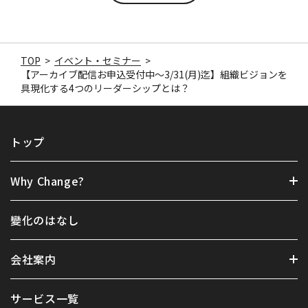
TOP
>
イベント・セミナー
>
【アーカイブ配信お申込受付中～3/31(月)迄】組織ビジョンを
具現化する4つのリーダーシップとは？
トップ
Why Change?
變化のはなし
会社案内
サービス一覧