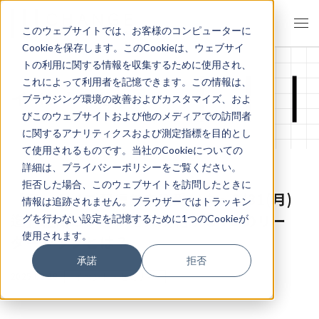
このウェブサイトでは、お客様のコンピューターに
Cookieを保存します。このCookieは、ウェブサイ
トの利用に関する情報を収集するために使用され、
これによって利用者を記憶できます。この情報は、
イベント・セミナー
ブラウジング環境の改善およびカスタマイズ、およ
びこのウェブサイトおよび他のメディアでの訪問者
に関するアナリティクスおよび測定指標を目的とし
て使用されるものです。当社のCookieについての
詳細は、プライバシーポリシーをご覧ください。
拒否した場合、このウェブサイトを訪問したときに
【アーカイブ配信お申込受付中～3/31(月)
情報は追跡されません。ブラウザーではトラッキン
迄】組織ビジョンを具現化する4つのリー
グを行わない設定を記憶するために1つのCookieが
使用されます。
ダーシップとは？
承諾
拒否
2025.02.18
イベント・セミナー