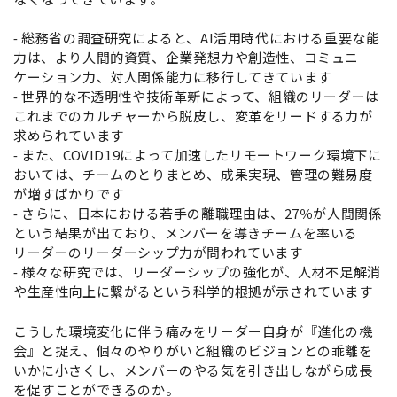
⁃ 総務省の調査研究によると、AI活用時代における重要な能
力は、より人間的資質、企業発想力や創造性、コミュニ
ケーション力、対人関係能力に移行してきています
⁃ 世界的な不透明性や技術革新によって、組織のリーダーは
これまでのカルチャーから脱皮し、変革をリードする力が
求められています
⁃ また、COVID19によって加速したリモートワーク環境下に
おいては、チームのとりまとめ、成果実現、管理の難易度
が増すばかりです
⁃ さらに、日本における若手の離職理由は、27％が人間関係
という結果が出ており、メンバーを導きチームを率いる
リーダーのリーダーシップ力が問われています
⁃ 様々な研究では、リーダーシップの強化が、人材不足解消
や生産性向上に繋がるという科学的根拠が示されています
こうした環境変化に伴う痛みをリーダー自身が『進化の機
会』と捉え、個々のやりがいと組織のビジョンとの乖離を
いかに小さくし、メンバーのやる気を引き出しながら成長
を促すことができるのか。