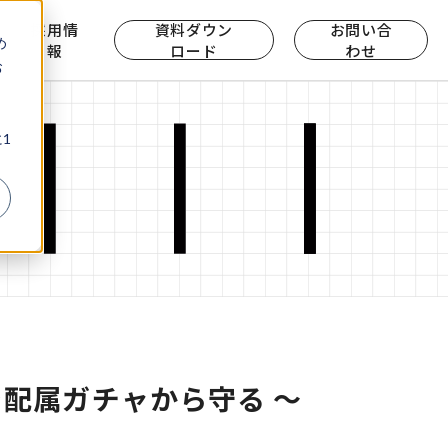
ら
採用情
資料ダウン
お問い合
め
報
ロード
わせ
お
、
1
JTを配属ガチャから守る ～