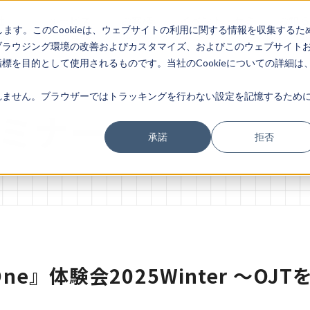
社
サービス
お客様
イベント・セミ
お知
します。このCookieは、ウェブサイトの利用に関する情報を収集するた
内
一覧
の声
ナー
せ
ブラウジング環境の改善およびカスタマイズ、およびこのウェブサイト
を目的として使用されるものです。当社のCookieについての詳細は
ません。ブラウザーではトラッキングを行わない設定を記憶するために
ミナー
承諾
拒否
ne』体験会2025Winter ～O