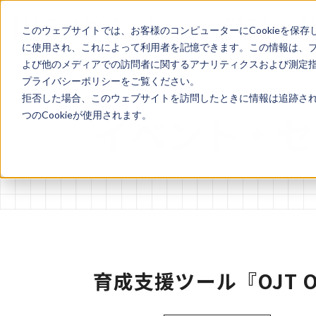
Why
變化のは
会
このウェブサイトでは、お客様のコンピューターにCookieを保存
Change?
なし
案
に使用され、これによって利用者を記憶できます。この情報は、
よび他のメディアでの訪問者に関するアナリティクスおよび測定指標
プライバシーポリシーをご覧ください。
拒否した場合、このウェブサイトを訪問したときに情報は追跡され
イベント・セ
つのCookieが使用されます。
育成支援ツール『OJT O