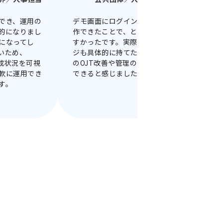
でき、運用の
デモ画面にログインし、実際に操
O
的になりまし
作できたことで、とても理解しや
能
になってし
すかったです。実際の運用イメー
の
いため、
ジも具体的に持てたため、現場で
軟
育成状況を可視
のOJT改善や管理の効率化に活用
負
軟に運用でき
できると感じました。
す
す。