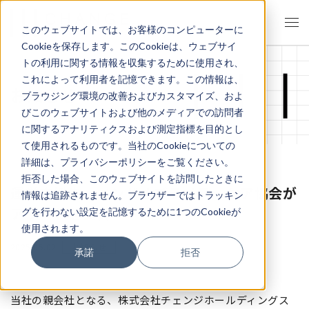
このウェブサイトでは、お客様のコンピューターに
Cookieを保存します。このCookieは、ウェブサイ
トの利用に関する情報を収集するために使用され、
これによって利用者を記憶できます。この情報は、
お知らせ
ブラウジング環境の改善およびカスタマイズ、およ
びこのウェブサイトおよび他のメディアでの訪問者
に関するアナリティクスおよび測定指標を目的とし
て使用されるものです。当社のCookieについての
詳細は、プライバシーポリシーをご覧ください。
拒否した場合、このウェブサイトを訪問したときに
運営支援先、エンドオブライフ・ケア協会が
情報は追跡されません。ブラウザーではトラッキン
アワードを受賞
グを行わない設定を記憶するために1つのCookieが
使用されます。
2025.05.02
お知らせ
承諾
拒否
当社の親会社となる、株式会社チェンジホールディングス