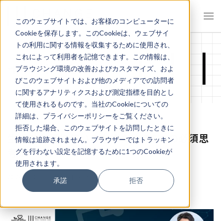
このウェブサイトでは、お客様のコンピューターに
Cookieを保存します。このCookieは、ウェブサイ
トの利用に関する情報を収集するために使用され、
これによって利用者を記憶できます。この情報は、
イベント・セミナー
ブラウジング環境の改善およびカスタマイズ、およ
びこのウェブサイトおよび他のメディアでの訪問者
に関するアナリティクスおよび測定指標を目的とし
て使用されるものです。当社のCookieについての
詳細は、プライバシーポリシーをご覧ください。
拒否した場合、このウェブサイトを訪問したときに
生成AIを真に使いこなすための3つの必須思
情報は追跡されません。ブラウザーではトラッキン
考法
グを行わない設定を記憶するために1つのCookieが
使用されます。
2024.11.05
イベント・セミナー
承諾
拒否