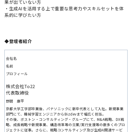
果が出ていない方
・生成AIを活用する上で重要な思考力やスキルセットを体
系的に学びたい方
◆登壇者紹介
会社名
名前
プロフィール
株式会社To22
代表取締役
野間 康平
京都大学工学部卒業後、パナソニックに新卒代表として入社。新規事業
部門にて、機械学習エンジニアからBizdevまで幅広く担当。
その後、ボストン・コンサルティング・グループにて、M&A戦略、DX戦
略、成長戦略や新規事業、構造改革等の立案/実行支援等の数多くのプロ
ジェクトに従事。さらに、戦略コンサルティング及び生成AI関連サービ