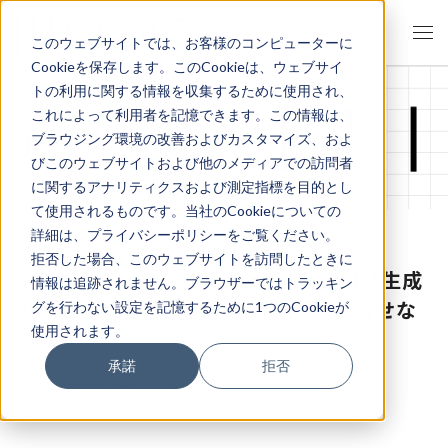
このウェブサイトでは、お客様のコンピューターに
Cookieを保存します。このCookieは、ウェブサイ
トの利用に関する情報を収集するために使用され、
これによって利用者を記憶できます。この情報は、
イベント・セミナー
ブラウジング環境の改善およびカスタマイズ、およ
びこのウェブサイトおよび他のメディアでの訪問者
に関するアナリティクスおよび測定指標を目的とし
て使用されるものです。当社のCookieについての
詳細は、プライバシーポリシーをご覧ください。
拒否した場合、このウェブサイトを訪問したときに
生成AIリテラシー強化キャンペーン |「生成
情報は追跡されません。ブラウザーではトラッキン
AIで業務改善」を スローガンで終わらせな
グを行わない設定を記憶するために1つのCookieが
使用されます。
い
承諾
拒否
2025.10.07
イベント・セミナー