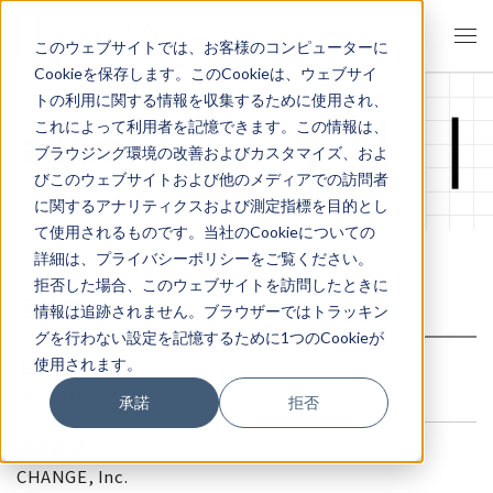
このウェブサイトでは、お客様のコンピューターに
Cookieを保存します。このCookieは、ウェブサイ
トの利用に関する情報を収集するために使用され、
これによって利用者を記憶できます。この情報は、
会社概要・アクセス
ブラウジング環境の改善およびカスタマイズ、およ
びこのウェブサイトおよび他のメディアでの訪問者
に関するアナリティクスおよび測定指標を目的とし
て使用されるものです。当社のCookieについての
詳細は、プライバシーポリシーをご覧ください。
拒否した場合、このウェブサイトを訪問したときに
会社概要
情報は追跡されません。ブラウザーではトラッキン
グを行わない設定を記憶するために1つのCookieが
使用されます。
名称
株式会社チェンジ
承諾
拒否
英語表記
CHANGE, Inc.