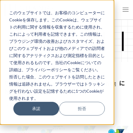
このウェブサイトでは、お客様のコンピューターに
Cookieを保存します。このCookieは、ウェブサイ
トの利用に関する情報を収集するために使用され、
これによって利用者を記憶できます。この情報は、
イベント・セミナー
ブラウジング環境の改善およびカスタマイズ、およ
びこのウェブサイトおよび他のメディアでの訪問者
に関するアナリティクスおよび測定指標を目的とし
て使用されるものです。当社のCookieについての
詳細は、プライバシーポリシーをご覧ください。
拒否した場合、このウェブサイトを訪問したときに
OJTを配属ガチャから守る 『OJT One』に
情報は追跡されません。ブラウザーではトラッキン
触れる体験会開催
グを行わない設定を記憶するために1つのCookieが
使用されます。
2024.09.10
イベント・セミナー
承諾
拒否