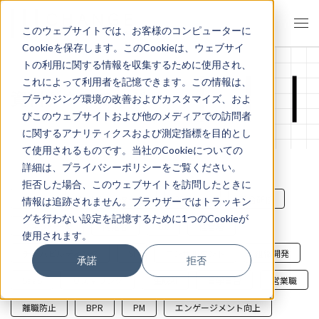
このウェブサイトでは、お客様のコンピューターに
Cookieを保存します。このCookieは、ウェブサイ
トの利用に関する情報を収集するために使用され、
これによって利用者を記憶できます。この情報は、
資料ダウンロード
ブラウジング環境の改善およびカスタマイズ、およ
びこのウェブサイトおよび他のメディアでの訪問者
に関するアナリティクスおよび測定指標を目的とし
て使用されるものです。当社のCookieについての
詳細は、プライバシーポリシーをご覧ください。
拒否した場合、このウェブサイトを訪問したときに
すべて
次世代リーダー層
新入社員
集合研修
情報は追跡されません。ブラウザーではトラッキン
グを行わない設定を記憶するために1つのCookieが
マネジャー層
内定者
DX
経営層
使用されます。
チームビルディング
SI
コンサルタント
組織開発
承諾
拒否
SaaS
リスキリング
生成AI
自学自習
営業職
離職防止
BPR
PM
エンゲージメント向上