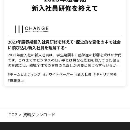
2023年度春期新入社員研修を終えて~歴史的な変化の中で社会
に飛び込む新入社員を理解する~
2023年度入社の新入社員は、学生期間中に感染症の影響を受けた世代
です。これまでのビジネスの担い手とは異なる経験を積んできた彼ら
の育成には、組織全体での育成の見直しが必要と感じる方もいるかも
しれません。 株式会社チェンジは、2023年度の新入社員研修では、
#チームビルディング
#ホワイトペーパー
#新入社員
#キャリア開発
約5万人の受講者と接してきました。その中で見えた新入社員の定着
#離職防止
と活躍に向けた行動のポイントを解説します。
TOP
>
資料ダウンロード