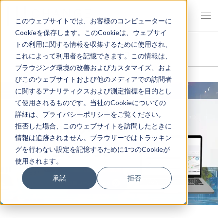
このウェブサイトでは、お客様のコンピューターに
Cookieを保存します。このCookieは、ウェブサイ
TOP
>
サービス一覧
>
トの利用に関する情報を収集するために使用され、
【助成金活用】リスキリング支援プログラム
これによって利用者を記憶できます。この情報は、
ブラウジング環境の改善およびカスタマイズ、およ
びこのウェブサイトおよび他のメディアでの訪問者
に関するアナリティクスおよび測定指標を目的とし
て使用されるものです。当社のCookieについての
詳細は、プライバシーポリシーをご覧ください。
拒否した場合、このウェブサイトを訪問したときに
情報は追跡されません。ブラウザーではトラッキン
グを行わない設定を記憶するために1つのCookieが
使用されます。
承諾
拒否