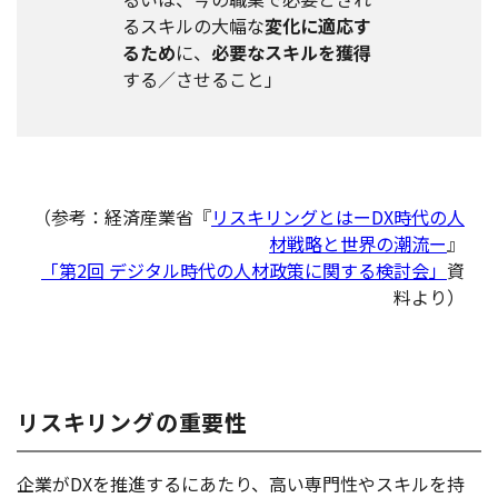
るスキルの大幅な
変化に適応す
るため
に、
必要なスキルを獲得
する／させること」
（参考：経済産業省『
リスキリングとはーDX時代の人
材戦略と世界の潮流ー
』
「第2回 デジタル時代の人材政策に関する検討会」
資
料より）
リスキリングの重要性
企業がDXを推進するにあたり、高い専門性やスキルを持