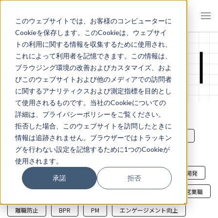
このウェブサイトでは、お客様のコンピューターに
Cookieを保存します。このCookieは、ウェブサイ
トの利用に関する情報を収集するために使用され、
これによって利用者を記憶できます。この情報は、
資料ダウンロード
ブラウジング環境の改善およびカスタマイズ、およ
びこのウェブサイトおよび他のメディアでの訪問者
に関するアナリティクスおよび測定指標を目的とし
て使用されるものです。当社のCookieについての
詳細は、プライバシーポリシーをご覧ください。
拒否した場合、このウェブサイトを訪問したときに
すべて
次世代リーダー層
新入社員
集合研修
情報は追跡されません。ブラウザーではトラッキン
グを行わない設定を記憶するために1つのCookieが
マネジャー層
内定者
DX
経営層
使用されます。
チームビルディング
SI
コンサルタント
組織開発
承諾
拒否
SaaS
リスキリング
生成AI
自学自習
営業職
離職防止
BPR
PM
エンゲージメント向上