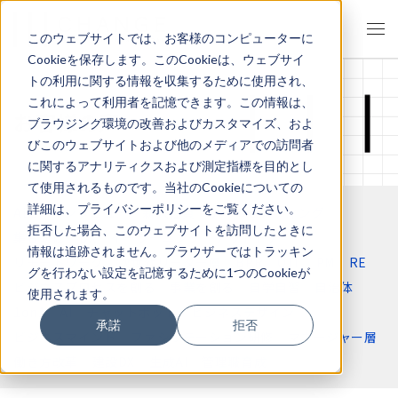
このウェブサイトでは、お客様のコンピューターに
Cookieを保存します。このCookieは、ウェブサイ
トの利用に関する情報を収集するために使用され、
これによって利用者を記憶できます。この情報は、
お客様の声
ブラウジング環境の改善およびカスタマイズ、およ
びこのウェブサイトおよび他のメディアでの訪問者
に関するアナリティクスおよび測定指標を目的とし
て使用されるものです。当社のCookieについての
詳細は、プライバシーポリシーをご覧ください。
ALL
インタビュー
新入社員
チームビルディング
拒否した場合、このウェブサイトを訪問したときに
集合研修
DX
イーラーニング
アウトドア
情報は追跡されません。ブラウザーではトラッキン
リモートワーク
次世代リーダー層
BPR
OJT
PM
RE
グを行わない設定を記憶するために1つのCookieが
ビジネスプロセスを創る
事業を創る
自学自習
自治体
使用されます。
1on1
AI
チャットボット
ビジネスデザイン
承諾
拒否
ビジネスマインド
ファシリテーション研修
マネージャー層
働き方改革
建設DX
生成AI
管理職育成