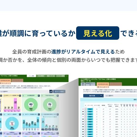
誰が順調に育っているか
見える化
でき
全員の育成計画の
進捗がリアルタイムで見える
ため
調か否かを、全体の傾向と個別の両面からいつでも把握できま