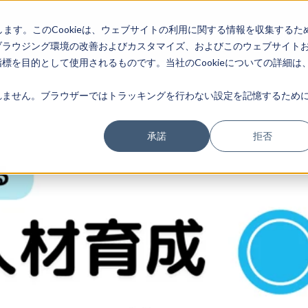
実現できること
機
します。このCookieは、ウェブサイトの利用に関する情報を収集するた
ブラウジング環境の改善およびカスタマイズ、およびこのウェブサイト
を目的として使用されるものです。当社のCookieについての詳細は
ません。ブラウザーではトラッキングを行わない設定を記憶するために
承諾
拒否