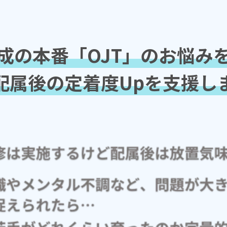
成の本番「OJT」の
お悩み
配属後の定着度Upを
支援し