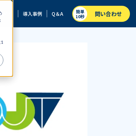
簡単
問い合わせ
能紹介
導入事例
Q＆A
め
10秒
お
、
1