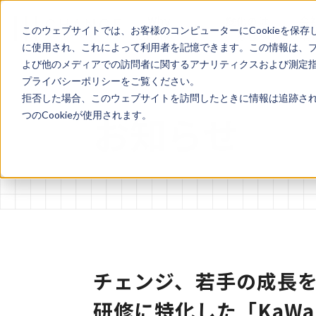
Why
變化のは
会
このウェブサイトでは、お客様のコンピューターにCookieを保存
Change?
なし
案
に使用され、これによって利用者を記憶できます。この情報は、
よび他のメディアでの訪問者に関するアナリティクスおよび測定指標
プライバシーポリシーをご覧ください。
拒否した場合、このウェブサイトを訪問したときに情報は追跡され
お知らせ
つのCookieが使用されます。
チェンジ、若手の成長を
研修に特化した「KaWaL