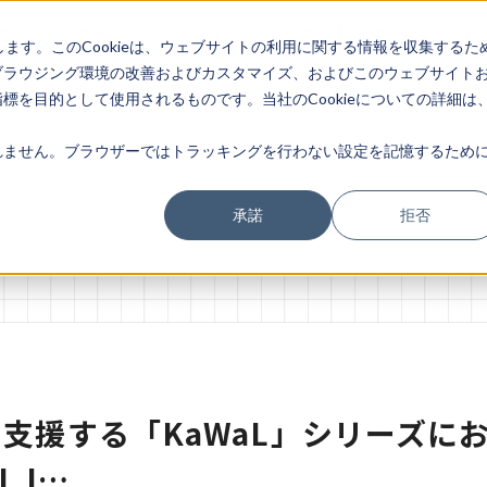
社
サービス
お客様
イベント・セミ
お知
します。このCookieは、ウェブサイトの利用に関する情報を収集するた
内
一覧
の声
ナー
せ
ブラウジング環境の改善およびカスタマイズ、およびこのウェブサイト
を目的として使用されるものです。当社のCookieについての詳細は
ません。ブラウザーではトラッキングを行わない設定を記憶するために
承諾
拒否
支援する「KaWaL」シリーズにお
 I…