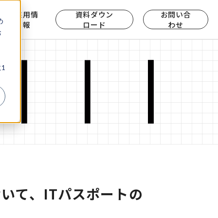
ら
採用情
資料ダウン
お問い合
め
報
ロード
わせ
お
、
1
いて、ITパスポートの